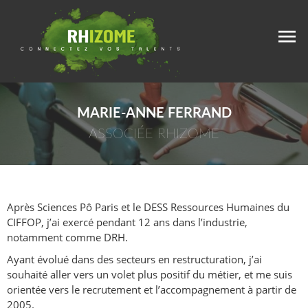
MARIE-ANNE FERRAND
ASSOCIÉE RHIZOME
Après Sciences Pô Paris et le DESS Ressources Humaines du
CIFFOP, j’ai exercé pendant 12 ans dans l’industrie,
notamment comme DRH.
Ayant évolué dans des secteurs en restructuration, j’ai
souhaité aller vers un volet plus positif du métier, et me suis
orientée vers le recrutement et l’accompagnement à partir de
2005.