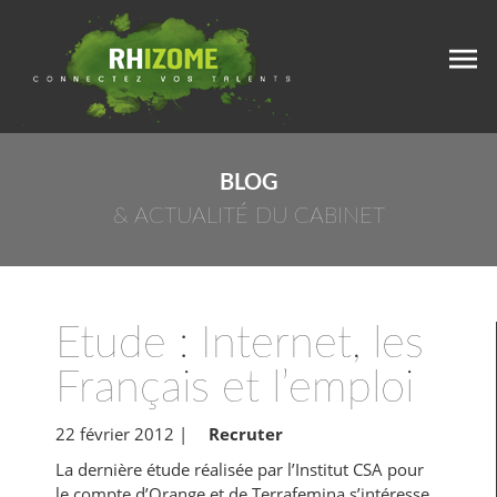
BLOG
& ACTUALITÉ DU CABINET
Etude : Internet, les
Français et l’emploi
22 février 2012
|
Recruter
La dernière étude réalisée par l’Institut CSA pour
le compte d’Orange et de Terrafemina s’intéresse