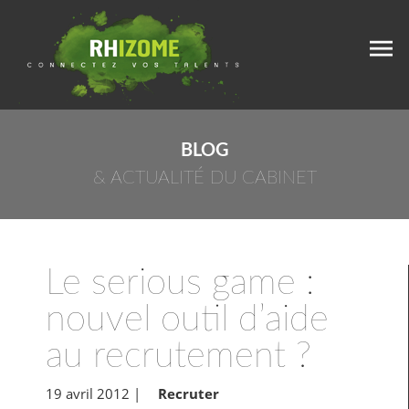
BLOG
& ACTUALITÉ DU CABINET
Le serious game :
nouvel outil d’aide
au recrutement ?
19 avril 2012
|
Recruter