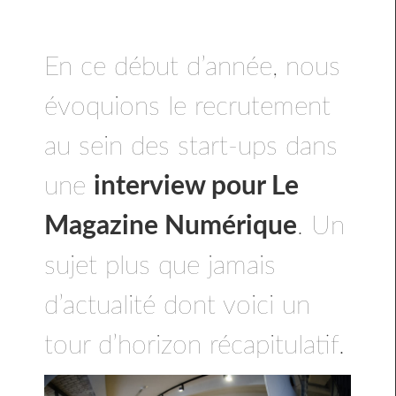
En ce début d’année, nous
évoquions le recrutement
au sein des start-ups dans
une
interview pour Le
Magazine Numérique
. Un
sujet plus que jamais
d’actualité dont voici un
tour d’horizon récapitulatif.