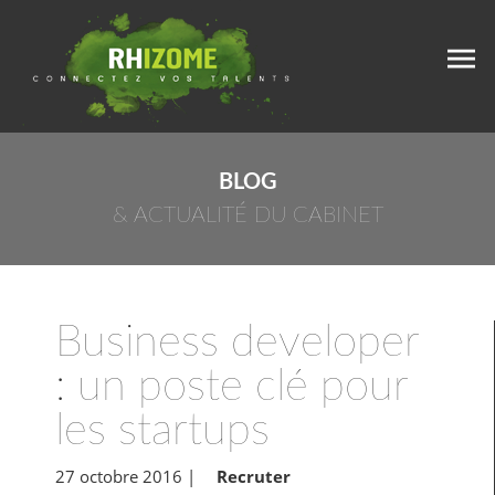
BLOG
& ACTUALITÉ DU CABINET
Business developer
: un poste clé pour
les startups
27 octobre 2016
|
Recruter